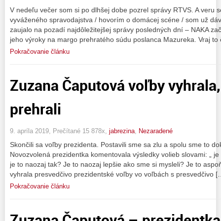
V nedeľu večer som si po dlhšej dobe pozrel správy RTVS. A veru 
vyváženého spravodajstva / hovorím o domácej scéne / som už dáv
zaujalo na pozadí najdôležitejšej správy posledných dní – NAKA za
jeho výroky na margo prehratého súdu poslanca Mazureka. Vraj to 
Pokračovanie článku
Zuzana Čaputová voľby vyhrala,
prehrali
9. apríla 2019, Prečítané 15 878x,
jabrezina
,
Nezaradené
Skončili sa voľby prezidenta. Postavili sme sa zlu a spolu sme to d
Novozvolená prezidentka komentovala výsledky volieb slovami: „ je t
je to naozaj tak? Je to naozaj lepšie ako sme si mysleli? Je to a
vyhrala presvedčivo prezidentské voľby vo voľbách s presvedčivo [
Pokračovanie článku
Zuzana Čaputová – prezidentka