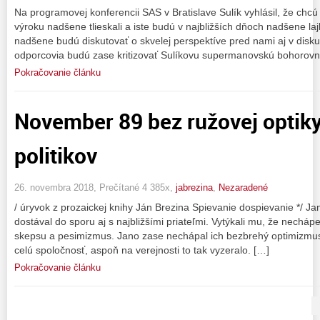
Na programovej konferencii SAS v Bratislave Sulík vyhlásil, že chcú 
výroku nadšene tlieskali a iste budú v najbližších dňoch nadšene la
nadšene budú diskutovať o skvelej perspektíve pred nami aj v disku
odporcovia budú zase kritizovať Sulíkovu supermanovskú bohorovnú
Pokračovanie článku
November 89 bez ružovej optiky
politikov
26. novembra 2018, Prečítané 4 385x,
jabrezina
,
Nezaradené
/ úryvok z prozaickej knihy Ján Brezina Spievanie dospievanie */ Ja
dostával do sporu aj s najbližšími priateľmi. Vytýkali mu, že necháp
skepsu a pesimizmus. Jano zase nechápal ich bezbrehý opti­miz­mu
celú spoločnosť, aspoň na verejnosti to tak vyzeralo. […]
Pokračovanie článku