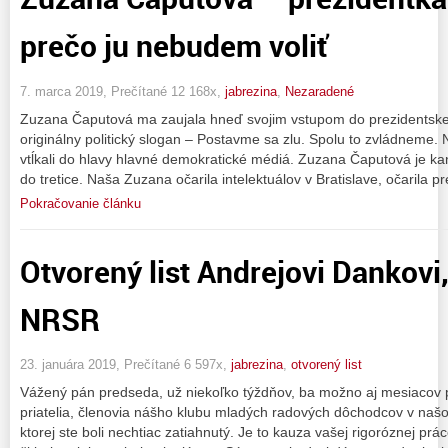
prečo ju nebudem voliť
7. marca 2019, Prečítané 12 168x,
jabrezina
,
Nezaradené
Zuzana Čaputová ma zaujala hneď svojim vstupom do prezidentske
originálny politický slogan – Postavme sa zlu. Spolu to zvládneme. 
vtĺkali do hlavy hlavné demokratické médiá. Zuzana Čaputová je ka
do tretice. Naša Zuzana očarila intelektuálov v Bratislave, očarila p
Pokračovanie článku
Otvorený list Andrejovi Dankovi
NRSR
23. januára 2019, Prečítané 6 597x,
jabrezina
,
otvorený list
Vážený pán predseda, už niekoľko týždňov, ba možno aj mesiacov p
priatelia, členovia nášho klubu mladých radových dôchodcov v na
ktorej ste boli nechtiac zatiahnutý. Je to kauza vašej rigoróznej p