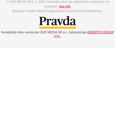
© OUR MEDIA SR a. s. 2026. Autorské práva sú vyhradené a vykonáva ich
vydavateľ,
viac info
.
Blogovací systém Blog.Pravda.sk beží na technológií Wordpress.
Kompletný video servis pre OUR MEDIA SR a.s. zabezpečuje
ARBERTO GROUP
s.r.o.
.