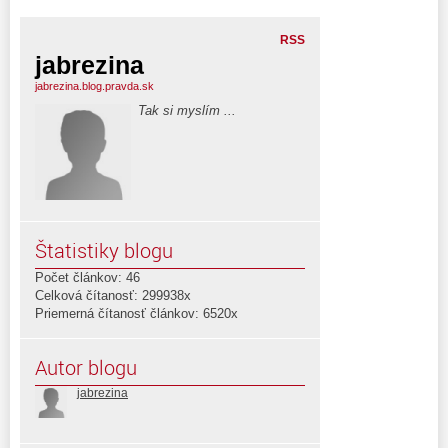
RSS
jabrezina
jabrezina.blog.pravda.sk
Tak si myslím ...
Štatistiky blogu
Počet článkov: 46
Celková čítanosť: 299938x
Priemerná čítanosť článkov: 6520x
Autor blogu
jabrezina