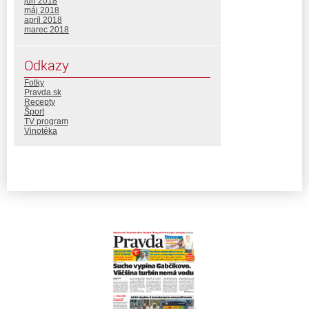
jún 2018
máj 2018
apríl 2018
marec 2018
Odkazy
Fotky
Pravda.sk
Recepty
Šport
TV program
Vinotéka