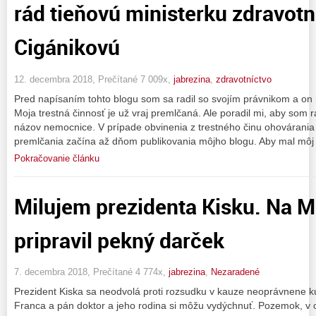
rád tieňovú ministerku zdravot
Cigánikovú
12. decembra 2018, Prečítané 7 009x,
jabrezina
,
zdravotníctvo
Pred napísaním tohto blogu som sa radil so svojím právnikom a on
Moja trestná činnosť je už vraj premlčaná. Ale poradil mi, aby som
názov nemocnice. V prípade obvinenia z trestného činu ohovárani
premlčania začína až dňom publikovania môjho blogu. Aby mal môj
Pokračovanie článku
Milujem prezidenta Kisku. Na M
pripravil pekný darček
7. decembra 2018, Prečítané 4 774x,
jabrezina
,
Nezaradené
Prezident Kiska sa neodvolá proti rozsudku v kauze neoprávnene
Franca a pán doktor a jeho rodina si môžu vydýchnuť. Pozemok, v 