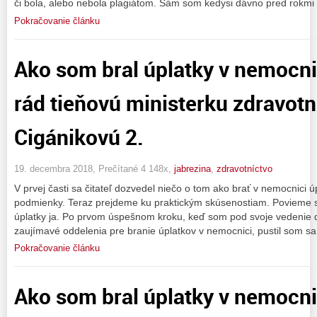
či bola, alebo nebola plagiátom. Sám som kedysi dávno pred rokmi
Pokračovanie článku
Ako som bral úplatky v nemocn
rád tieňovú ministerku zdravot
Cigánikovú 2.
19. decembra 2018, Prečítané 4 148x,
jabrezina
,
zdravotníctvo
V prvej časti sa čitateľ dozvedel niečo o tom ako brať v nemocnici úp
podmienky. Teraz prejdeme ku praktickým skúsenostiam. Povieme s
úplatky ja. Po prvom úspešnom kroku, keď som pod svoje vedenie d
zaujímavé oddelenia pre branie úplatkov v nemocnici, pustil som s
Pokračovanie článku
Ako som bral úplatky v nemocn