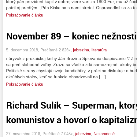
ktorý pán prezident kúpil v dobrej viere vari za 1800 Eur, mu už čoc
patril aj predtým. „Pán Kiska sa s nami stretol. Ospravedlnil sa za to
Pokračovanie článku
November 89 – koniec nežnosti
5. decembra 2018, Prečítané 2 826x,
jabrezina
,
literatúra
/ úryvok z prozaickej knihy Ján Brezina Spievanie dospievanie */ Zima 
sa prvé slobodné voľby. Zrazu sa všetko zdá samozrejmé, akoby bol
Politické strany chystajú svoje kandidátky, v práci sa diskutuje o bu
okrúhlych stolov, keď sa funkcie obsadzovali na […]
Pokračovanie článku
Richard Sulík – Superman, ktor
komunistov a hovorí o kapitali
27. novembra 2018, Prečítané 7 045x,
jabrezina
,
Nezaradené