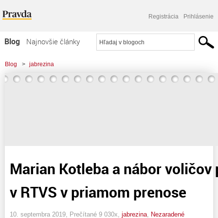
Registrácia
Prihlásenie
Blog
Najnovšie články
Najčítanejšie články
Blog
>
jabrezina
Najkomentovanejšie články
Zoznam blogov
Komerčné blogy
Marian Kotleba a nábor voličov 
v RTVS v priamom prenose
10. septembra 2019, Prečítané 9 030x,
jabrezina
,
Nezaradené