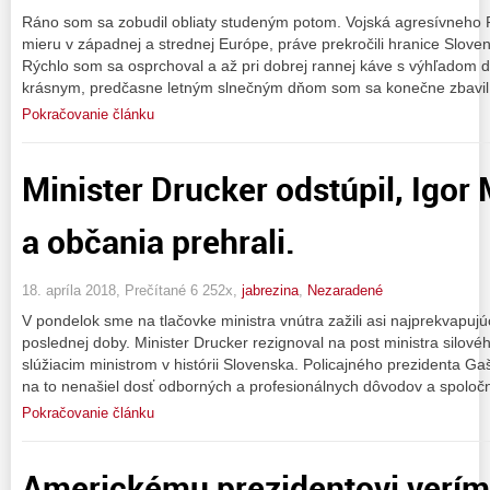
Ráno som sa zobudil obliaty studeným potom. Vojská agresívneho 
mieru v západnej a strednej Európe, práve prekročili hranice Sloven
Rýchlo som sa osprchoval a až pri dobrej rannej káve s výhľadom d
krásnym, predčasne letným slnečným dňom som sa konečne zbavil
Pokračovanie článku
Minister Drucker odstúpil, Igor 
a občania prehrali.
18. apríla 2018, Prečítané 6 252x,
jabrezina
,
Nezaradené
V pondelok sme na tlačovke ministra vnútra zažili asi najprekvapujúc
poslednej doby. Minister Drucker rezignoval na post ministra silového
slúžiacim ministrom v histórii Slovenska. Policajného prezidenta Ga
na to nenašiel dosť odborných a profesionálnych dôvodov a spoloč
Pokračovanie článku
Americkému prezidentovi verím 