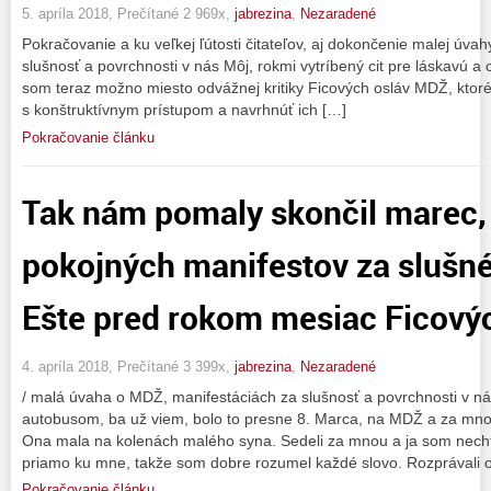
5. apríla 2018, Prečítané 2 969x,
jabrezina
,
Nezaradené
Pokračovanie a ku veľkej ľútosti čitateľov, aj dokončenie malej úv
slušnosť a povrchnosti v nás Môj, rokmi vytríbený cit pre láskavú a c
som teraz možno miesto odvážnej kritiky Ficových osláv MDŽ, ktoré
s konštruktívnym prístupom a navrhnúť ich […]
Pokračovanie článku
Tak nám pomaly skončil marec,
pokojných manifestov za slušn
Ešte pred rokom mesiac Ficový
4. apríla 2018, Prečítané 3 399x,
jabrezina
,
Nezaradené
/ malá úvaha o MDŽ, manifestáciách za slušnosť a povrchnosti v n
autobusom, ba už viem, bolo to presne 8. Marca, na MDŽ a za mno
Ona mala na kolenách malého syna. Sedeli za mnou a ja som nechtia
priamo ku mne, takže som dobre rozumel každé slovo. Rozprávali 
Pokračovanie článku