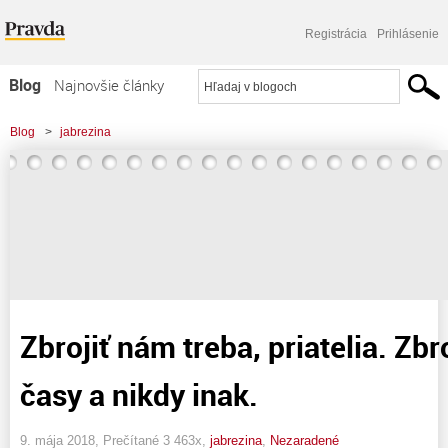
Registrácia
Prihlásenie
Blog
Najnovšie články
Najčítanejšie články
Blog
>
jabrezina
Najkomentovanejšie články
Zoznam blogov
Komerčné blogy
Zbrojiť nám treba, priatelia. Zbr
časy a nikdy inak.
9. mája 2018, Prečítané 3 463x,
jabrezina
,
Nezaradené