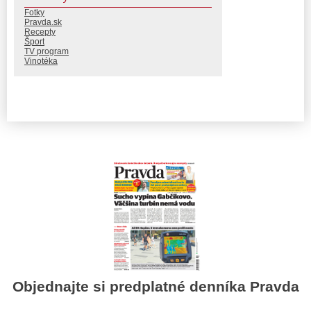
Fotky
Pravda.sk
Recepty
Šport
TV program
Vinotéka
Objednajte si predplatné denníka Pravda