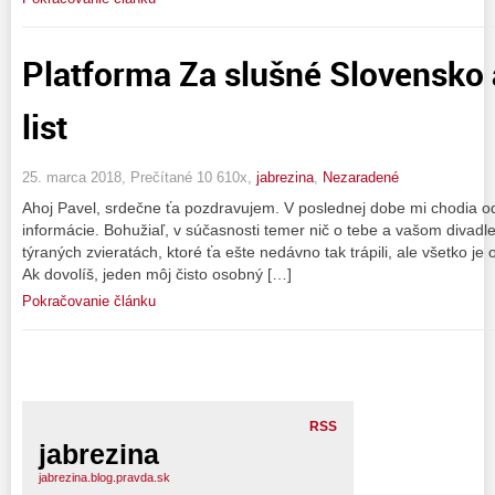
Platforma Za slušné Slovensko 
list
25. marca 2018, Prečítané 10 610x,
jabrezina
,
Nezaradené
Ahoj Pavel, srdečne ťa pozdravujem. V poslednej dobe mi chodia o
informácie. Bohužiaľ, v súčasnosti temer nič o tebe a vašom divadle
týraných zvieratách, ktoré ťa ešte nedávno tak trápili, ale všetko je 
Ak dovolíš, jeden môj čisto osobný […]
Pokračovanie článku
RSS
jabrezina
jabrezina.blog.pravda.sk