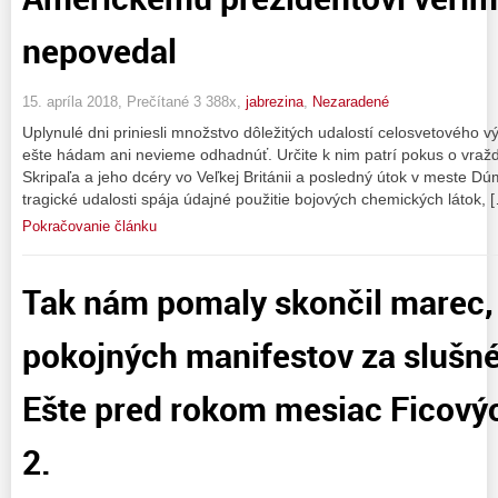
nepovedal
15. apríla 2018, Prečítané 3 388x,
jabrezina
,
Nezaradené
Uplynulé dni priniesli množstvo dôležitých udalostí celosvetového
ešte hádam ani nevieme odhadnúť. Určite k nim patrí pokus o vraž
Skripaľa a jeho dcéry vo Veľkej Británii a posledný útok v meste D
tragické udalosti spája údajné použitie bojových chemických látok, 
Pokračovanie článku
Tak nám pomaly skončil marec,
pokojných manifestov za slušn
Ešte pred rokom mesiac Ficový
2.