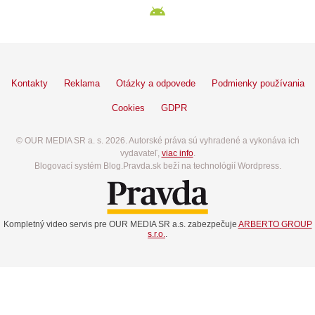
Kontakty
Reklama
Otázky a odpovede
Podmienky používania
Cookies
GDPR
© OUR MEDIA SR a. s. 2026. Autorské práva sú vyhradené a vykonáva ich
vydavateľ,
viac info
.
Blogovací systém Blog.Pravda.sk beží na technológií Wordpress.
Kompletný video servis pre OUR MEDIA SR a.s. zabezpečuje
ARBERTO GROUP
s.r.o.
.