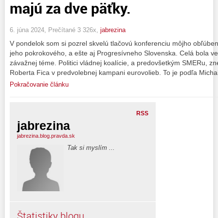
majú za dve päťky.
6. júna 2024, Prečítané 3 326x,
jabrezina
V pondelok som si pozrel skvelú tlačovú konferenciu môjho obľúben
jeho pokrokového, a ešte aj Progresívneho Slovenska. Celá bola v
závažnej téme. Politici vládnej koalície, a predovšetkým SMERu, zn
Roberta Fica v predvolebnej kampani eurovolieb. To je podľa Mich
Pokračovanie článku
RSS
jabrezina
jabrezina.blog.pravda.sk
Tak si myslím ...
Štatistiky blogu