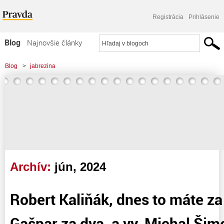
Registrácia
Prihlásenie
Blog
Najnovšie články
Najčítanejšie články
Blog
>
jabrezina
Najkomentovanejšie články
Zoznam blogov
Komerčné blogy
Archív:
jún, 2024
Robert Kaliňák, dnes to máte za
Gašpar za dva, a vy, Michal Šime