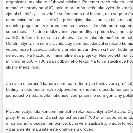
organizáciu tak ako to sľuboval minister. Po temer troch rokoch, k
mesačné porady na VUC, bolo to pre mňa niečo ako výlet do krajsk
zjedol chlebíčky – pravdaže salámu som dal bokom, ako vegetarián
nemocnicu, nás politici VUC – presnejšie, akási komisia tých najsam
s naším projektom, v ktorom sme sa zaviazali, že ešte potrebujem
sebestačná – žiadne oddlžovanie, žiadne dlhy a pritom kvalitné služ
za SDĽ, tuším z Brezna, sa nahneval, že pri takomto niečom on neb
Ostatní štyria, nie som právnik, aby som posudzoval či takáto kom
vôbec môže hlasovať, potom v priebehu vari dvoch či troch hodín po
nemocníc. Na každú boli minimálne dva projekty. Náš projekt mal čo
minimálne 600 – 700 strán odborného textu. Na to im stačili dve hod
slušný medzi nimi.
Za svoju dlhoročnú kariéru som pár odborných textov veru prečítal, 
hodiny a ešte podľa nich zodpovedne rozhodnúť o osude nemocníc,
jednoducho nedám. Ale nakoniec, veď ja ani nie som geniálny politi
Právom vzdychala koncom minulého roka poslankyňa SAS Jana Cig
platy. Plne súhlasím. Za schopnosť posúdiť 700 strán odborného text
a rozhodnúť o osude nemocnice, by si veru zaslúžili aj viac. A to 
v parlamente majú iste ešte onakvejšiu úroveň.