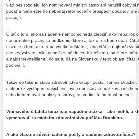
vlád bez rozdielu. Ich nominovaní ministri často ani netušili čoby si
počať a nieto ešte ho nebodaj reformovať v prospech občanov, ale 
pracujú.
Čítať o tom, ako sa riadenie nemocníc nedá zlepšiť, ako treba rok 
nenormálne prachy za oddlženie, ktoré aj tak o rok bude opäť. Čít
filozofie o tom, ako treba všetko odštátniť, lebo štát je najhorší vla
ako kedysi v tej milej pesničke, pôjde len k lepšiemu, patrí pre mň
a najúsmevnejšiemu, čo sa tu dá na Slovensku v tejto oblasti čítať
pochváliť.
Takže do takého stavu zdravotníctva vstúpil poštár Tomáš Drucker.
niektoré z vystúpení našich insitných opozičných politikov a ich tieň
seba komentovať analýzy a správy, to vedia. To sa musí nechať.
Vnímavého čitateľa teraz iste napadne otázka – ako mohli, a k
vymenovať za ministra zdravotníctva poštára Druckera.
A ako vlastne súvisí riadenie pošty a riadenie zdravotníctva?