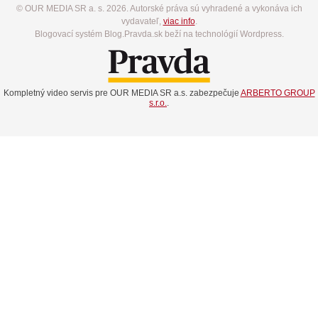
© OUR MEDIA SR a. s. 2026. Autorské práva sú vyhradené a vykonáva ich
vydavateľ,
viac info
.
Blogovací systém Blog.Pravda.sk beží na technológií Wordpress.
Kompletný video servis pre OUR MEDIA SR a.s. zabezpečuje
ARBERTO GROUP
s.r.o.
.