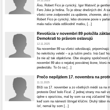
18.12.2025
Áno, Robert Fico je cynický, Igor Matovič je gentl
Fero Joke je hrdina. To je obraz dnešných dní. A
všetci sme zodpovední za upálenie, zhorenie, ako 
Robert Fico je cynický, lebo otvorene povie v parl
mala naša vláda odškodniť matku, [...]
Revolúcia v novembri 89 položila zák
Demokrati to právom oslavujú
12.11.2025
Na november 89 sa všetci odvolávajú, pripomínajú 
ho nekriticky velebí – a ja tuším prečo. Iná časť ho
že nie až tak objektívne. Obe skupiny spoločnosti 
novembri 89 ako o nejakej posvätnej ikone, ktorú 
piedestálu. To čo sa [...]
Prečo nepôjdem 17. novembra na proti
11.11.2025
Blíži sa 17. november a zo všetkých médií sa na m
proteste Dosť bolo Fica!. Z jednej strany ma naň v
úplne s opozíciou, mal by som sa vraj zúčastniť h
keď som na námestí štrngal kľúčmi. Druhý tábor 
ísť, nemal by som [...]