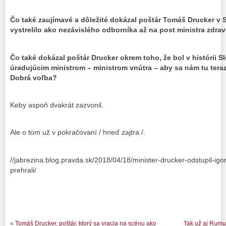
Čo také zaujímavé a dôležité dokázal poštár Tomáš Drucker v S
vystrelilo ako nezávislého odborníka až na post ministra zdra
Čo také dokázal poštár Drucker okrem toho, že bol v histórii S
úradujúcim ministrom – ministrom vnútra – aby sa nám tu tera
Dobrá voľba?
Keby aspoň dvakrát zazvonil.
Ale o tom už v pokračovaní / hneď zajtra /.
//jabrezina.blog.pravda.sk/2018/04/18/minister-drucker-odstupil-igor
prehrali/
«
Tomáš Drucker, poštár, ktorý sa vracia na scénu ako
Tak už aj Rum