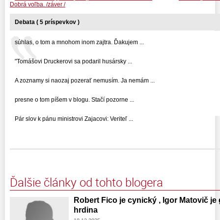
Dobrá voľba. /záver /
Debata ( 5 príspevkov )
súhlas, o tom a mnohom inom zajtra. Ďakujem ...
"Tomášovi Druckerovi sa podaril husársky ...
A zoznamy si naozaj pozerať nemusím. Ja nemám ...
presne o tom píšem v blogu. Stačí pozorne ...
Pár slov k pánu ministrovi Zajacovi: Veriteľ ...
Ďalšie články od tohto blogera
Robert Fico je cynický , Igor Matovič j
hrdina