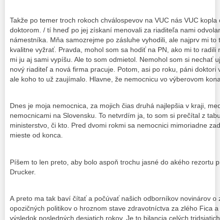
Takže po temer troch rokoch chválospevov na VUC nás VUC kopla 
doktorom. / tí hneď po jej získaní menovali za riaditeľa nami odv
námestníka. Mňa samozrejme po zásluhe vyhodili, ale najprv mi to 
kvalitne vyžrať. Pravda, mohol som sa hodiť na PN, ako mi to radili n
mi ju aj sami vypíšu. Ale to som odmietol. Nemohol som si nechať ujs
nový riaditeľ a nová firma pracuje. Potom, asi po roku, páni doktori
ale koho to už zaujímalo. Hlavne, že nemocnicu vo výberovom kona
Dnes je moja nemocnica, za mojich čias druhá najlepšia v kraji, med
nemocnicami na Slovensku. To netvrdím ja, to som si prečítal z tabul
ministerstvo, či kto. Pred dvomi rokmi sa nemocnici mimoriadne za
mieste od konca.
Píšem to len preto, aby bolo aspoň trochu jasné do akého rezortu p
Drucker.
A preto ma tak baví čítať a počúvať našich odborníkov novinárov o 
opozičných politikov o hroznom stave zdravotníctva za zlého Fica 
výsledok posledných desiatich rokov. Je to bilancia celých tridsiat